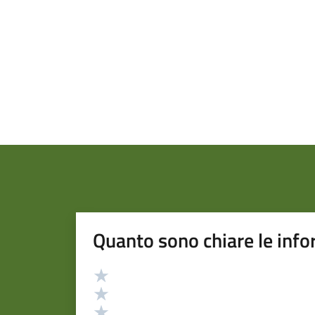
Quanto sono chiare le info
Valutazione
Valuta 5 stelle su 5
Valuta 4 stelle su 5
Valuta 3 stelle su 5