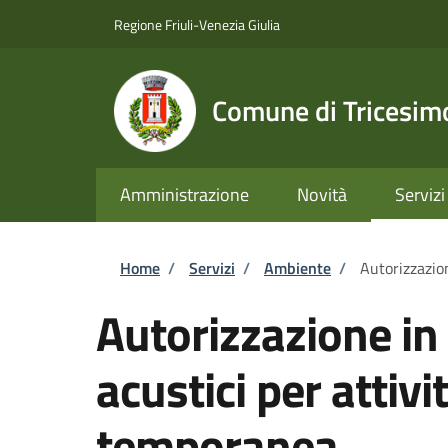
Salta al contenuto principale
Skip to footer content
Regione Friuli-Venezia Giulia
Comune di Tricesim
Amministrazione
Novità
Servizi
Briciole di pane
Home
/
Servizi
/
Ambiente
/
Autorizzazion
Autorizzazione in 
acustici per attivit
temporanea