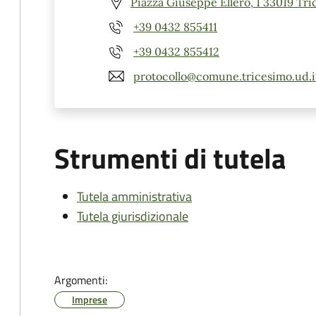
Piazza Giuseppe Ellero, 1 33019 Tr
+39 0432 855411
+39 0432 855412
protocollo@comune.tricesimo.ud.i
Strumenti di tutela
Tutela amministrativa
Tutela giurisdizionale
Argomenti:
Imprese