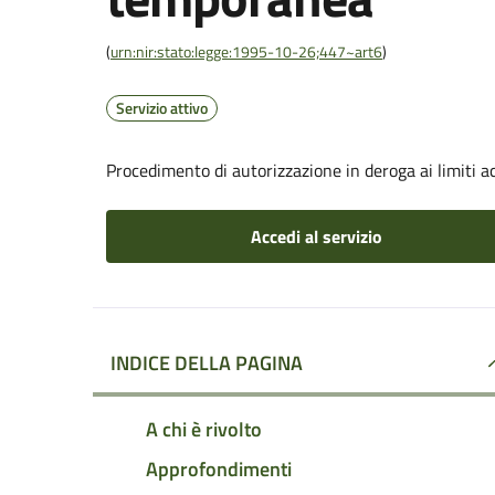
(
urn:nir:stato:legge:1995-10-26;447~art6
)
Servizio attivo
Procedimento di autorizzazione in deroga ai limiti ac
Accedi al servizio
INDICE DELLA PAGINA
A chi è rivolto
Approfondimenti