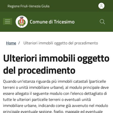
Salta al contenuto principale
Skip to footer content
Regione Friuli-Venezia Giulia
Comune di Tricesimo
Briciole di pane
Home
/
Ulteriori immobili oggetto del procedimento
Ulteriori immobili oggetto
del procedimento
Quando un'istanza riguarda più immobili catastali (particelle
terreni o unità immobiliare urbane), al modulo principale deve
essere allegato il seguente modulo con l'elenco dettagliato di
tutte le ulteriori particelle terreni o eventuali unità
immobiliare urbane, indicando come già avvenuto nel modulo
principale eventuale sezione, foglio, mappale ed eventuale