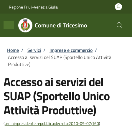
Salta al contenuto principale
Skip to footer content
Regione Friuli-Venezia Giulia
Comune di Tricesimo
Briciole di pane
Home
/
Servizi
/
Imprese e commercio
/
Accesso ai servizi del SUAP (Sportello Unico Attività
Produttive)
Accesso ai servizi del
SUAP (Sportello Unico
Attività Produttive)
(
urn:nir:presidente.repubblica:decreto:2010-09-07;160
)