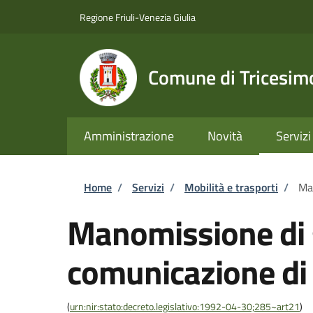
Salta al contenuto principale
Skip to footer content
Regione Friuli-Venezia Giulia
Comune di Tricesim
Amministrazione
Novità
Servizi
Briciole di pane
Home
/
Servizi
/
Mobilità e trasporti
/
Man
Manomissione di 
comunicazione di 
(
urn:nir:stato:decreto.legislativo:1992-04-30;285~art21
)