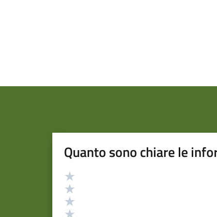
Quanto sono chiare le info
Valutazione
Valuta 5 stelle su 5
Valuta 4 stelle su 5
Valuta 3 stelle su 5
Valuta 2 stelle su 5