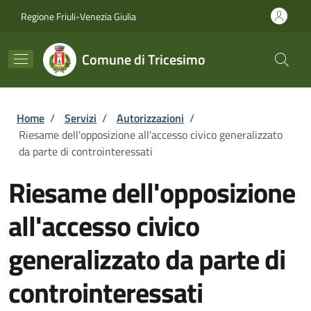
Salta al contenuto principale
Skip to footer content
Regione Friuli-Venezia Giulia
Comune di Tricesimo
Briciole di pane
Home
/
Servizi
/
Autorizzazioni
/
Riesame dell'opposizione all'accesso civico generalizzato
da parte di controinteressati
Riesame dell'opposizione
all'accesso civico
generalizzato da parte di
controinteressati