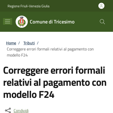
Salta al contenuto principale
Skip to footer content
Regione Friuli-Venezia Giulia
Comune di Tricesimo
Briciole di pane
Home
/
Tributi
/
Correggere errori formali relativi al pagamento con
modello F24
Correggere errori formali
relativi al pagamento con
modello F24
Condividi