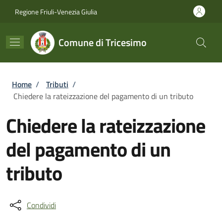
Salta al contenuto principale
Skip to footer content
Regione Friuli-Venezia Giulia
Comune di Tricesimo
Briciole di pane
Home
/
Tributi
/
Chiedere la rateizzazione del pagamento di un tributo
Chiedere la rateizzazione
del pagamento di un
tributo
Condividi